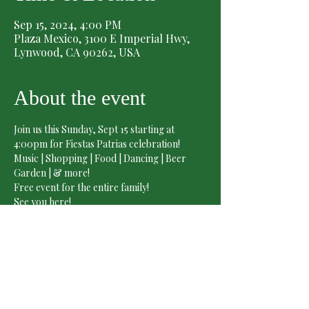
Sep 15, 2024, 4:00 PM
Plaza Mexico, 3100 E Imperial Hwy,
Lynwood, CA 90262, USA
About the event
Join us this Sunday, Sept 15 starting at 
4:00pm for Fiestas Patrias celebration!
Music | Shopping | Food | Dancing | Beer 
Garden | & more! 
Free event for the entire family!

See you here!
¡Acompáñanos este domingo, 15 de 
septiembre empezando a las 4:00pm a la 
celebración de Fiestas Patrias! 
¡Música | Compras | Comida | Baile | y Mucho 
Mas! 
¡Evento gratuito para toda la familia!

¡Los esperamos!