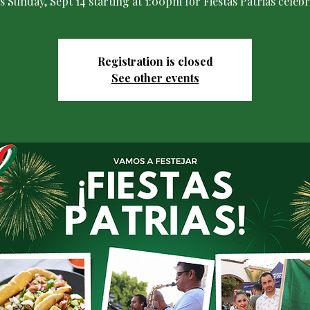
us Sunday, Sept 14 starting at 1:00pm for Fiestas Patrias celebr
Registration is closed
See other events