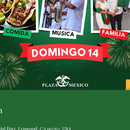
n
rial Hwy, Lynwood, CA 90262, USA