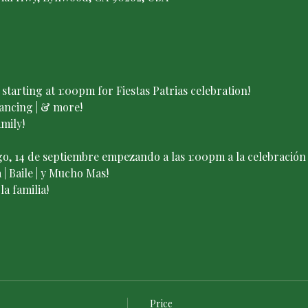
 starting at 1:00pm for Fiestas Patrias celebration!
ancing | & more! 
mily!

 14 de septiembre empezando a las 1:00pm a la celebración de
| Baile | y Mucho Mas! 
a familia!

Price