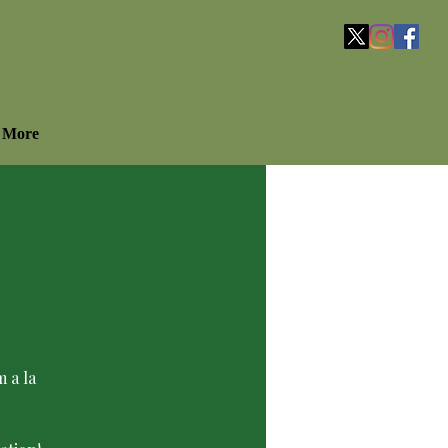
More
 a la